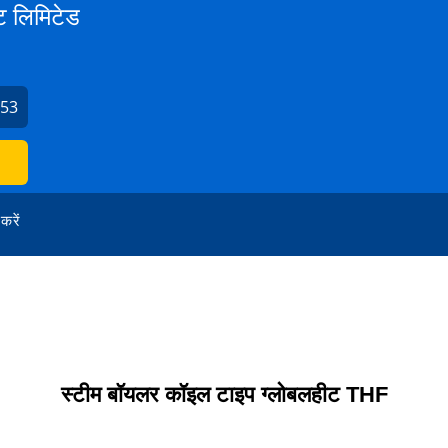
ेट लिमिटेड
953
 करें
स्टीम बॉयलर कॉइल टाइप ग्लोबलहीट THF