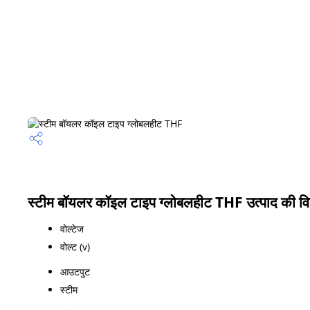
स्टीम बॉयलर कॉइल टाइप ग्लोबलहीट THF उत्पाद की विश
वोल्टेज
वोल्ट (v)
आउटपुट
स्टीम