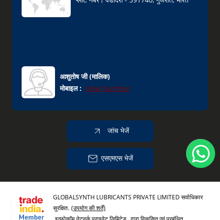
आशुतोष जी
(
मालिक
)
मोबाइल :
View Number
जांच भेजें
एसएमएस भेजें
GLOBALSYNTH LUBRICANTS PRIVATE LIMITED सर्वाधिकार
सुरक्षित.
(उपयोग की शर्तें)
इन्फोकॉम नेटवर्क प्राइवेट लिमिटेड .
द्वारा विकसित एवं प्रबंधित